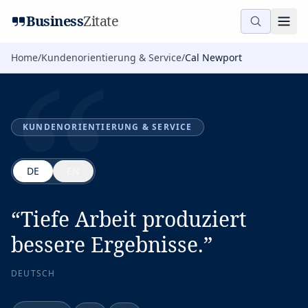
“
Business
Zitate
Home
/
Kundenorientierung & Service
/
Cal Newport
KUNDENORIENTIERUNG & SERVICE
DE
EN
“
Tiefe Arbeit produziert
bessere Ergebnisse.
”
DEUTSCH